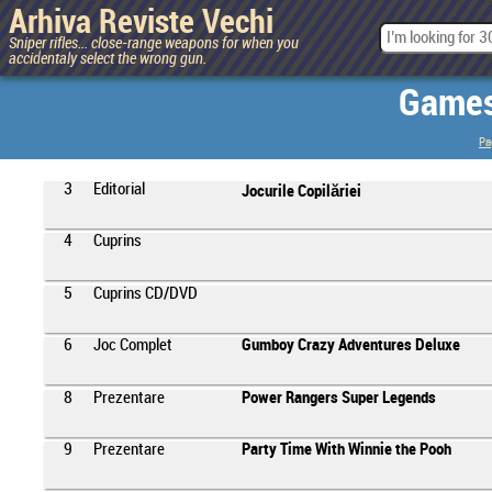
Arhiva Reviste Vechi
Sniper rifles... close-range weapons for when you
accidentaly select the wrong gun.
Games 
Pa
3
Editorial
Jocurile Copilăriei
4
Cuprins
5
Cuprins CD/DVD
6
Joc Complet
Gumboy Crazy Adventures Deluxe
8
Prezentare
Power Rangers Super Legends
9
Prezentare
Party Time With Winnie the Pooh