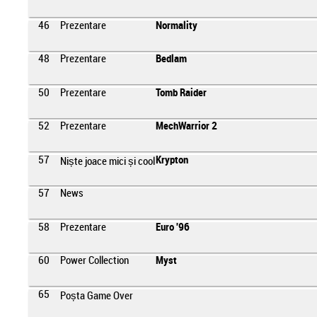
46
Prezentare
Normality
48
Prezentare
Bedlam
50
Prezentare
Tomb Raider
52
Prezentare
MechWarrior 2
57
Krypton
Niște joace mici și cool
57
News
58
Prezentare
Euro '96
60
Power Collection
Myst
65
Poșta Game Over