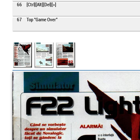
66
[Ctrl][Alt][Del][>]
67
Top "Game Over"