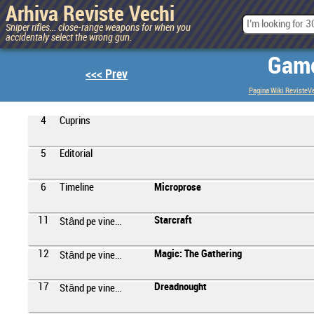
Arhiva Reviste Vechi
Sniper rifles... close-range weapons for when you
accidentaly select the wrong gun.
Game
<<< Prev
Pagina Wiki RevisteV
4
Cuprins
5
Editorial
6
Timeline
Microprose
11
Starcraft
Stând pe vine…
12
Magic: The Gathering
Stând pe vine…
17
Dreadnought
Stând pe vine…