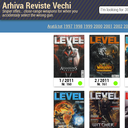
Arhiva Reviste Vechi
Sniper rifles... close-range weapons for when you
accidentaly select the wrong gun.
Arată tot
1997
1998
1999
2000
2001
2002
20
1 / 2011
2 / 2011
Nr. 160
Nr. 161