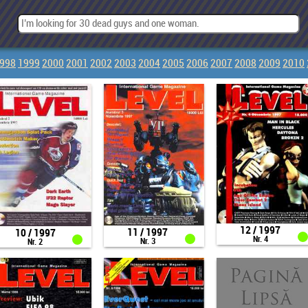
998
1999
2000
2001
2002
2003
2004
2005
2006
2007
2008
2009
2010
12 / 1997
11 / 1997
10 / 1997
Nr. 4
Nr. 3
Nr. 2