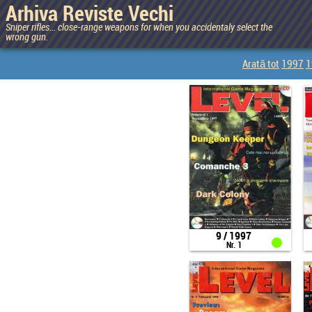
Arhiva Reviste Vechi
Sniper rifles... close-range weapons for when you accidentaly select the
wrong gun.
Arată tot
1997
1
9 / 1997
Nr. 1