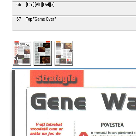
66
[Ctrl][Alt][Del][>]
67
Top "Game Over"