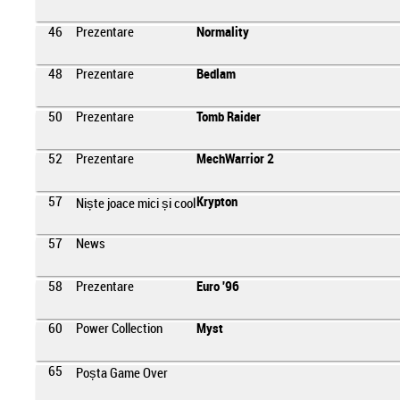
46
Prezentare
Normality
48
Prezentare
Bedlam
50
Prezentare
Tomb Raider
52
Prezentare
MechWarrior 2
57
Krypton
Niște joace mici și cool
57
News
58
Prezentare
Euro '96
60
Power Collection
Myst
65
Poșta Game Over