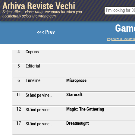
Arhiva Reviste Vechi
Sniper rifles... close-range weapons for when you
accidentaly select the wrong gun.
Game
<<< Prev
Pagina Wiki RevisteV
4
Cuprins
5
Editorial
6
Timeline
Microprose
11
Starcraft
Stând pe vine…
12
Magic: The Gathering
Stând pe vine…
17
Dreadnought
Stând pe vine…