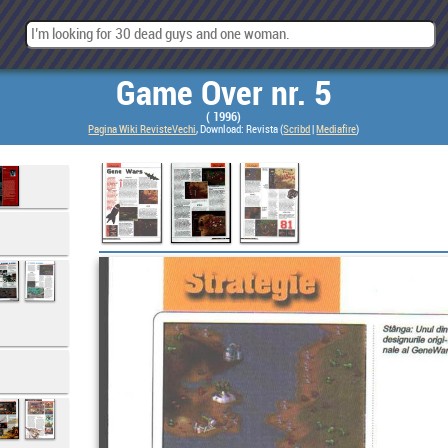
Game Over nr. 5
( 1996)
Pagina Wiki RevisteVechi
, Download: Revista (
Scribd
|
Mediafire
)