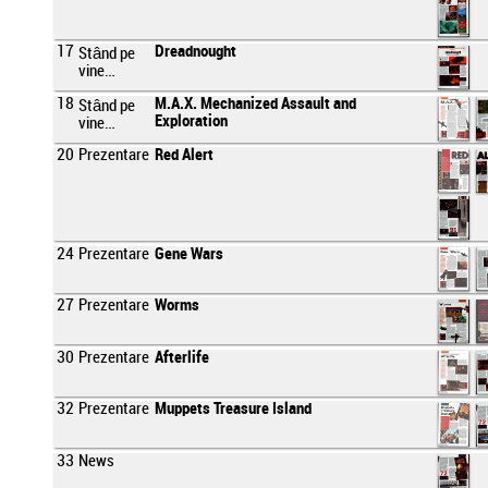
17
Dreadnought
Stând pe
vine…
18
M.A.X. Mechanized Assault and
Stând pe
Exploration
vine…
20
Prezentare
Red Alert
24
Prezentare
Gene Wars
27
Prezentare
Worms
30
Prezentare
Afterlife
32
Prezentare
Muppets Treasure Island
33
News