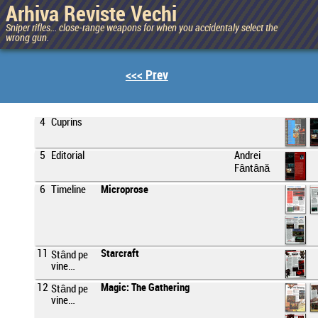
Arhiva Reviste Vechi
Sniper rifles... close-range weapons for when you accidentaly select the
wrong gun.
<<< Prev
4
Cuprins
5
Editorial
Andrei
Fântână
6
Timeline
Microprose
11
Starcraft
Stând pe
vine…
12
Magic: The Gathering
Stând pe
vine…